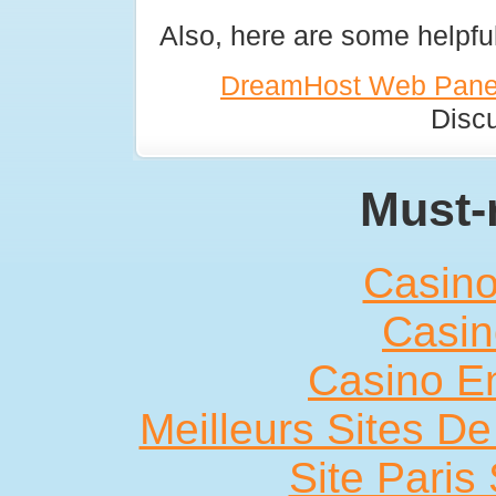
Also, here are some helpful 
DreamHost Web Pane
Disc
Must-
Casin
Casin
Casino E
Meilleurs Sites De
Site Paris 