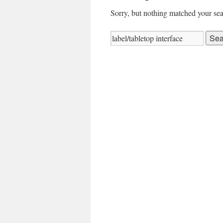
Sorry, but nothing matched your sear