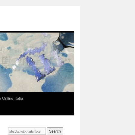
 Online Italia