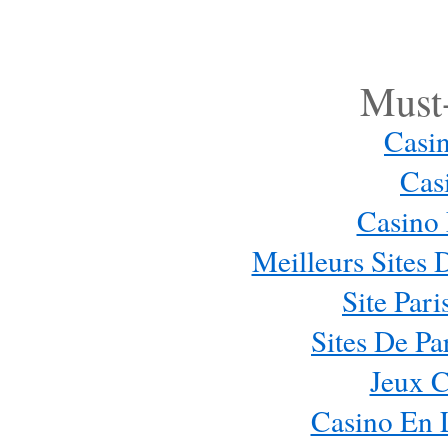
Must-
Casi
Cas
Casino 
Meilleurs Sites 
Site Pari
Sites De Pa
Jeux C
Casino En 