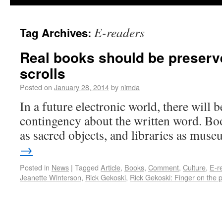
E-readers
Tag Archives:
Real books should be preserv
scrolls
Posted on
January 28, 2014
by
nimda
In a future electronic world, there will b
contingency about the written word. Bo
as sacred objects, and libraries as mus
→
Posted in
News
|
Tagged
Article
,
Books
,
Comment
,
Culture
,
E-r
Jeanette Winterson
,
Rick Gekoski
,
Rick Gekoski: Finger on the 