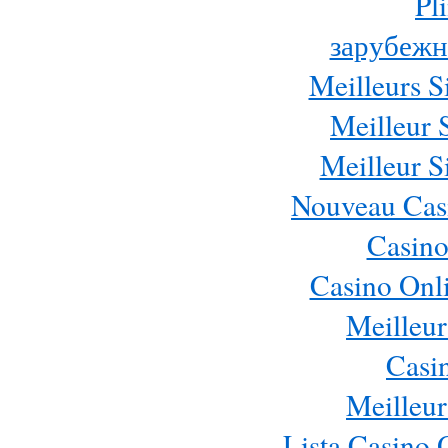
Pl
зарубежн
Meilleurs Si
Meilleur S
Meilleur Si
Nouveau Casi
Casino
Casino Onl
Meilleur
Casi
Meilleur
Lista Casino