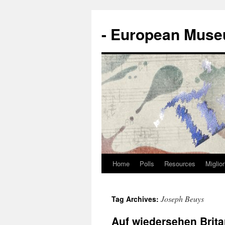
- European Mus
Home
Polls
Resources
Miglio
Joseph Beuys
Tag Archives:
Auf wiedersehen Brita