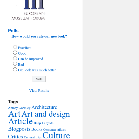
Polls
How would you rate our new look?
Excellent
Good
Can be improved
Bad
Old look was much better
View Results
Tags
Architecture
Antony Gormley
Art
Art and design
Article
Benji Lanyado
Blogposts
Books
Consumer affairs
Culture
Critics
Cultural trips