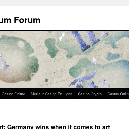
eum Forum
ri Casino Online
Meilleur Casino En Ligne
Casino Crypto
Casino Online
rt: Germany wins when it comes to art