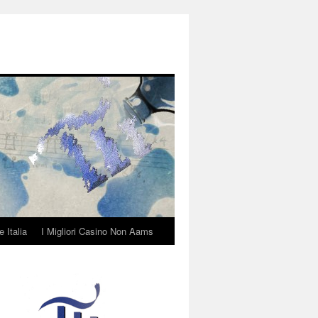
 Italia
I Migliori Casino Non Aams