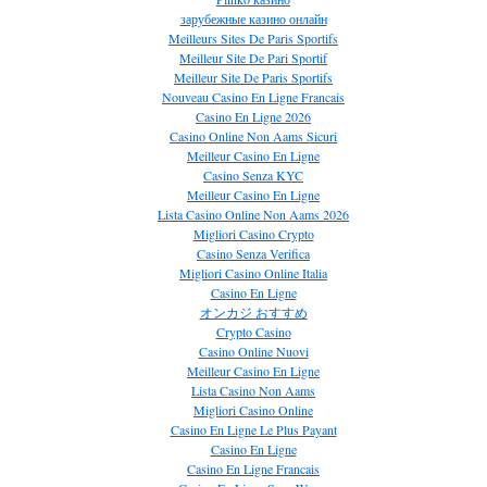
зарубежные казино онлайн
Meilleurs Sites De Paris Sportifs
Meilleur Site De Pari Sportif
Meilleur Site De Paris Sportifs
Nouveau Casino En Ligne Francais
Casino En Ligne 2026
Casino Online Non Aams Sicuri
Meilleur Casino En Ligne
Casino Senza KYC
Meilleur Casino En Ligne
Lista Casino Online Non Aams 2026
Migliori Casino Crypto
Casino Senza Verifica
Migliori Casino Online Italia
Casino En Ligne
オンカジ おすすめ
Crypto Casino
Casino Online Nuovi
Meilleur Casino En Ligne
Lista Casino Non Aams
Migliori Casino Online
Casino En Ligne Le Plus Payant
Casino En Ligne
Casino En Ligne Francais